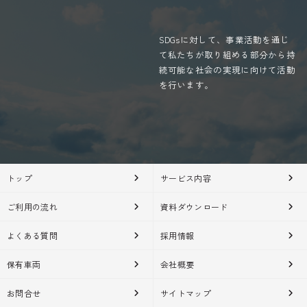
人の生命、身体または財産の保護のために必要があ
る場合であって、お客様の同意を得ることが困難で
SDGsに対して、事業活動を通じ
あるとき。
て私たちが取り組める部分から持
個人情報の管理
続可能な社会の実現に向けて活動
を行います。
お客様の個人情報は、弊社が適切な管理を行なうと
ともに、漏洩、滅失、毀損の防止のために最大限の
注意を払っております。尚、弊社ではお客様により
よいサービスを提供するため、個人情報を適切に取
トップ
サービス内容
り扱っていると認められる外部の委託先に、個人情
報の取り扱いの一部を委託しています。委託先は、
ご利用の流れ
資料ダウンロード
委託業務を行なうために必要な範囲で個人情報を利
用します。 この場合、 弊社は、委託先との間で個人
よくある質問
採用情報
情報の取り扱いについて適切な契約を締結し、適切
な管理を要求いたします。
保有車両
会社概要
お問合せ
サイトマップ
従業員の監督方法