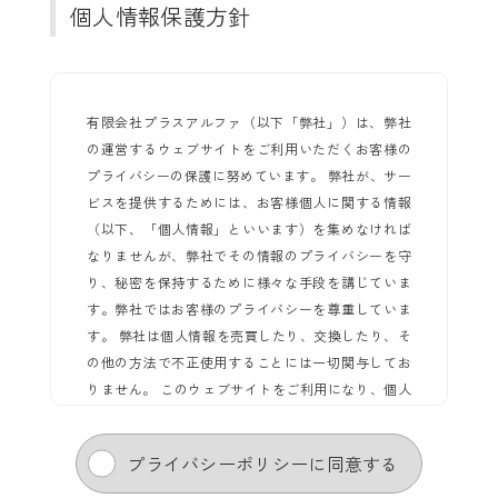
個人情報保護方針
有限会社プラスアルファ（以下「弊社」）は、弊社
の運営するウェブサイトをご利用いただくお客様の
プライバシーの保護に努めています。 弊社が、サー
ビスを提供するためには、お客様個人に関する情報
（以下、「個人情報」といいます）を集めなければ
なりませんが、弊社でその情報のプライバシーを守
り、秘密を保持するために様々な手段を講じていま
す。弊社ではお客様のプライバシーを尊重していま
す。 弊社は個人情報を売買したり、交換したり、そ
の他の方法で不正使用することには一切関与してお
りません。 このウェブサイトをご利用になり、個人
情報を供与することで、あなたはこのプライバシー
ポリシーに説明されている個人情報の取り扱い等に
プライバシーポリシーに同意する
ついて受諾し、承認したものとみなされます。