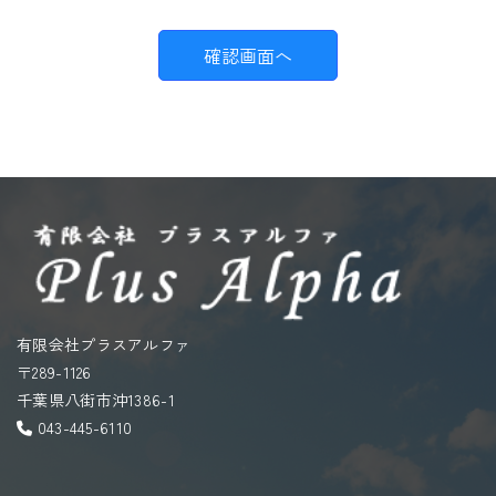
個人情報収集の目的
お客様から集めた個人情報は、以下の目的で利用し
ます。
弊社がお客様に提供するサービスにおいて
利用するため
お客様に合ったサービスや新しい商品など
の情報を的確にお知らせするため
必要に応じてお客様に連絡を行なうため
個人情報の開示
有限会社プラスアルファ
〒289-1126
千葉県八街市沖1386-1
下記の場合には、お客様の事前の同意なく弊社はお
043-445-6110
客様の個人情報を開示できるものとします。
警察や裁判所、その他の政府機関から召喚状、令
状、命令等によって要求された場合